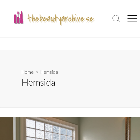
Skip
to
content
Search
Men
Toggle
Home
> Hemsida
Hemsida