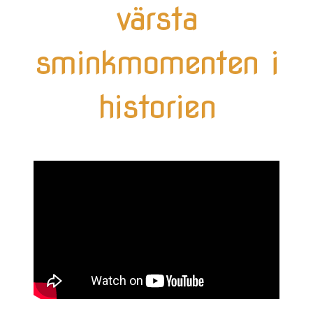
värsta
sminkmomenten i
historien