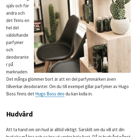
själv och för
andra och
det finns en
hel del
väldoftande
parfymer
och
deodorante
r på
marknaden.
Det många glömmer bort är att en del parfymmärken även
tillverkar deodoranter. Om du till exempel gillar parfymer av Hugo
Boss finns det
Hugo Boss deo
du kan kolla in.
Hudvård
Att ta hand om sin hud är alltid viktigt. Särskilt om du vill att din
hud ska må bra och se bra ut under hela livet. Då är hudvård något