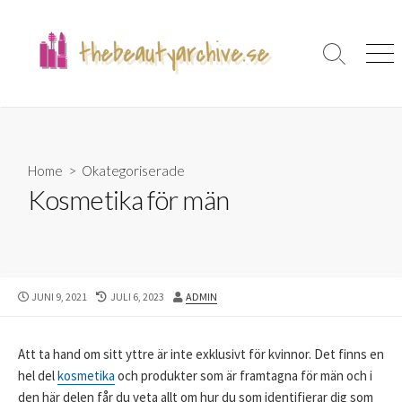
Skip
to
content
Search
Men
Toggle
Home
> Okategoriserade
Kosmetika för män
PUBLISHED
LAST
AUTHOR
JUNI 9, 2021
JULI 6, 2023
ADMIN
DATE
MODIFIED
DATE
Att ta hand om sitt yttre är inte exklusivt för kvinnor. Det finns en
hel del
kosmetika
och produkter som är framtagna för män och i
den här delen får du veta allt om hur du som identifierar dig som