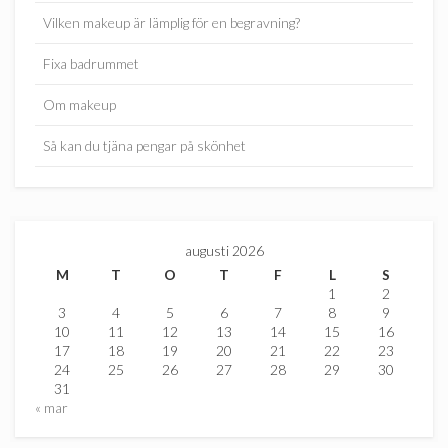
Vilken makeup är lämplig för en begravning?
Fixa badrummet
Om makeup
Så kan du tjäna pengar på skönhet
augusti 2026
M
T
O
T
F
L
S
1
2
3
4
5
6
7
8
9
10
11
12
13
14
15
16
17
18
19
20
21
22
23
24
25
26
27
28
29
30
31
« mar