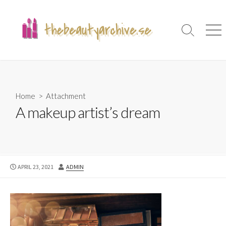
Skip
to
content
Search
Men
Toggle
Home
> Attachment
A makeup artist’s dream
PUBLISHED
AUTHOR
APRIL 23, 2021
ADMIN
DATE