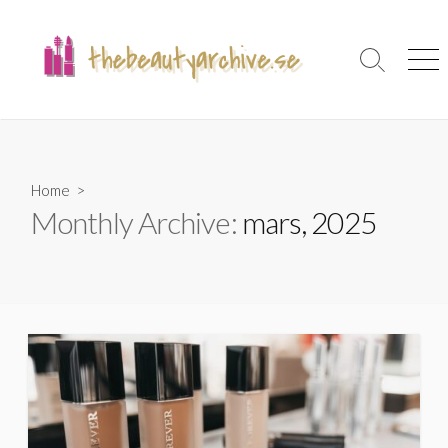
Skip
to
content
Search
Men
Toggle
Home
>
Monthly Archive:
mars, 2025