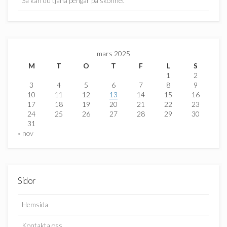
Så kan du tjäna pengar på skönhet
mars 2025
M
T
O
T
F
L
S
1
2
3
4
5
6
7
8
9
10
11
12
13
14
15
16
17
18
19
20
21
22
23
24
25
26
27
28
29
30
31
« nov
Sidor
Hemsida
Kontakta oss